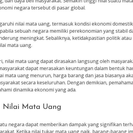
ing, dan daya beli masyarakat. Semakin tinggi nilai suatu m
konomi negara tersebut di pasar global.
ruhi nilai mata uang, termasuk kondisi ekonomi domestik, 
a, apabila sebuah negara memiliki perekonomian yang stabil
nderung meningkat. Sebaliknya, ketidakpastian politik ata
ai mata uang.
, nilai mata uang dapat dirasakan langsung oleh masyarakat
masyarakat dapat merasakan keuntungan dalam bentuk ha
ilai mata uang menurun, harga barang dan jasa biasanya ak
syarakat secara keseluruhan. Dengan demikian, pemahama
hami dinamika ekonomi yang ada.
 Nilai Mata Uang
suatu negara dapat memberikan dampak yang signifikan te
rakat. Ketika nilai tukar mata uang naik, barang-barang im