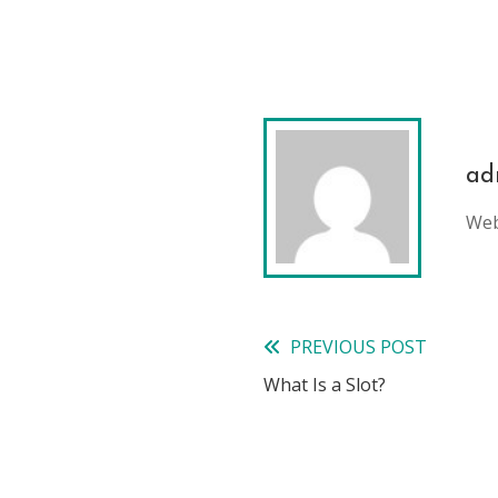
ad
Web
PREVIOUS POST
Read
What Is a Slot?
more
articles