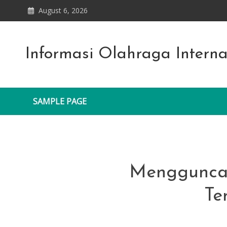
Skip
August 6, 2026
to
content
Informasi Olahraga Intern
SAMPLE PAGE
Menggunca
Te