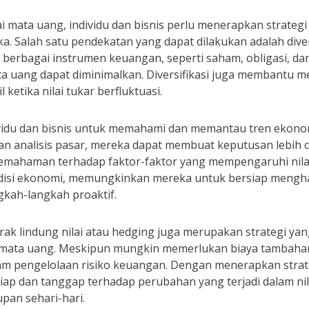
 mata uang, individu dan bisnis perlu menerapkan strategi
 Salah satu pendekatan yang dapat dilakukan adalah divers
berbagai instrumen keuangan, seperti saham, obligasi, dan
ata uang dapat diminimalkan. Diversifikasi juga membantu 
 ketika nilai tukar berfluktuasi.
ndividu dan bisnis untuk memahami dan memantau tren ekono
an analisis pasar, mereka dapat membuat keputusan lebih c
emahaman terhadap faktor-faktor yang mempengaruhi nilai
disi ekonomi, memungkinkan mereka untuk bersiap mengha
kah-langkah proaktif.
ak lindung nilai atau hedging juga merupakan strategi yan
ilai mata uang. Meskipun mungkin memerlukan biaya tambahan
 pengelolaan risiko keuangan. Dengan menerapkan strategi-
siap dan tanggap terhadap perubahan yang terjadi dalam ni
pan sehari-hari.