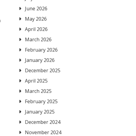
June 2026
May 2026
n
April 2026
March 2026
February 2026
January 2026
December 2025
April 2025
March 2025
February 2025
January 2025
December 2024
November 2024