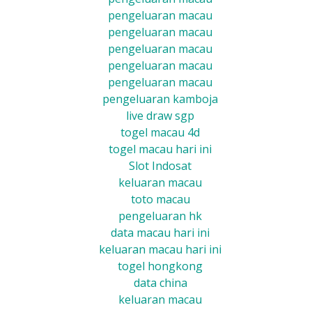
pengeluaran macau
pengeluaran macau
pengeluaran macau
pengeluaran macau
pengeluaran macau
pengeluaran kamboja
live draw sgp
togel macau 4d
togel macau hari ini
Slot Indosat
keluaran macau
toto macau
pengeluaran hk
data macau hari ini
keluaran macau hari ini
togel hongkong
data china
keluaran macau