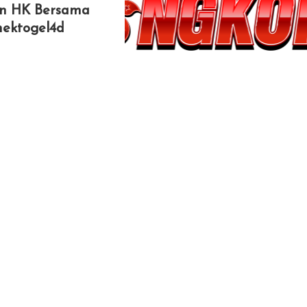
an HK Bersama
ektogel4d