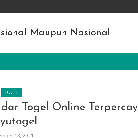
asional Maupun Nasional
TOGEL
dar Togel Online Terperca
yutogel
mber 18, 2021