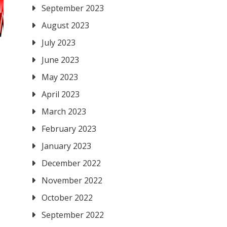
September 2023
August 2023
July 2023
June 2023
May 2023
April 2023
March 2023
February 2023
January 2023
December 2022
November 2022
October 2022
September 2022