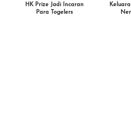
HK Prize Jadi Incaran
Keluar
Para Togelers
Nen