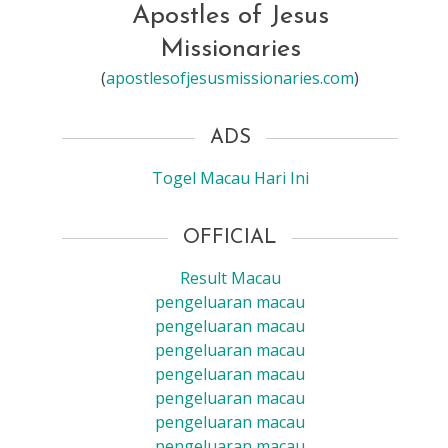
Apostles of Jesus
Missionaries
(
apostlesofjesusmissionaries.com
)
ADS
Togel Macau Hari Ini
OFFICIAL
Result Macau
pengeluaran macau
pengeluaran macau
pengeluaran macau
pengeluaran macau
pengeluaran macau
pengeluaran macau
pengeluaran macau