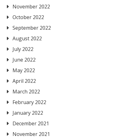
November 2022
October 2022
September 2022
August 2022
July 2022
June 2022
May 2022
April 2022
March 2022
February 2022
January 2022
December 2021
November 2021