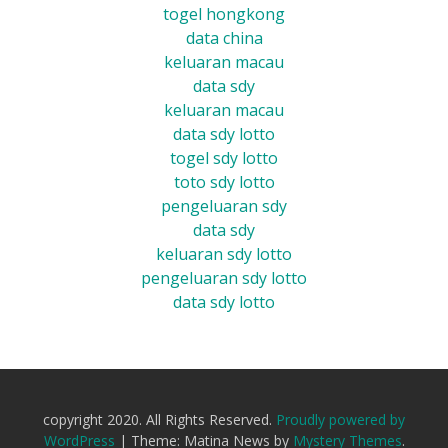
togel hongkong
data china
keluaran macau
data sdy
keluaran macau
data sdy lotto
togel sdy lotto
toto sdy lotto
pengeluaran sdy
data sdy
keluaran sdy lotto
pengeluaran sdy lotto
data sdy lotto
copyright 2020. All Rights Reserved.
Proudly powered by
WordPress
|
Theme: Matina News by
Mystery Themes
.