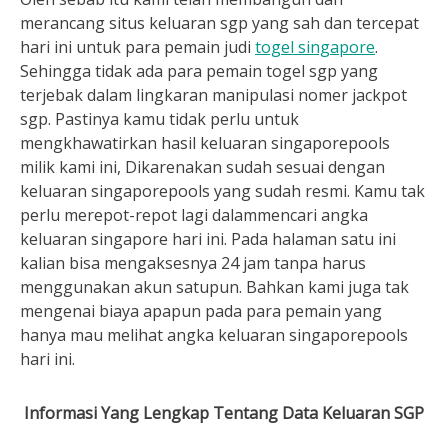
merancang situs keluaran sgp yang sah dan tercepat
hari ini untuk para pemain judi
togel singapore
.
Sehingga tidak ada para pemain togel sgp yang
terjebak dalam lingkaran manipulasi nomer jackpot
sgp. Pastinya kamu tidak perlu untuk
mengkhawatirkan hasil keluaran singaporepools
milik kami ini, Dikarenakan sudah sesuai dengan
keluaran singaporepools yang sudah resmi. Kamu tak
perlu merepot-repot lagi dalammencari angka
keluaran singapore hari ini. Pada halaman satu ini
kalian bisa mengaksesnya 24 jam tanpa harus
menggunakan akun satupun. Bahkan kami juga tak
mengenai biaya apapun pada para pemain yang
hanya mau melihat angka keluaran singaporepools
hari ini.
Informasi Yang Lengkap Tentang Data Keluaran SGP