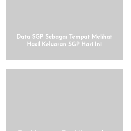
Data SGP Sebagai Tempat Melihat
Hasil Keluaran SGP Hari Ini