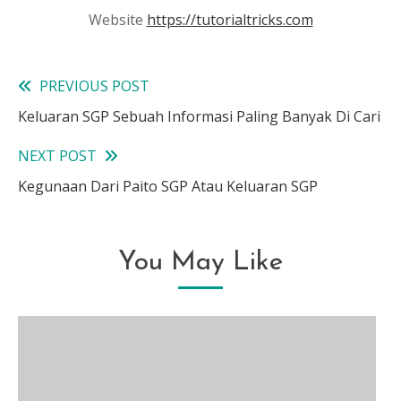
Website
https://tutorialtricks.com
PREVIOUS POST
Read
Keluaran SGP Sebuah Informasi Paling Banyak Di Cari
more
NEXT POST
articles
Kegunaan Dari Paito SGP Atau Keluaran SGP
You May Like