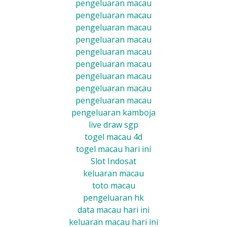
pengeluaran macau
pengeluaran macau
pengeluaran macau
pengeluaran macau
pengeluaran macau
pengeluaran macau
pengeluaran macau
pengeluaran macau
pengeluaran macau
pengeluaran kamboja
live draw sgp
togel macau 4d
togel macau hari ini
Slot Indosat
keluaran macau
toto macau
pengeluaran hk
data macau hari ini
keluaran macau hari ini