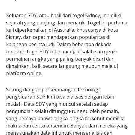
Keluaran SDY, atau hasil dari togel Sidney, memiliki
sejarah yang panjang dan menarik. Togel ini pertama
kali diperkenalkan di Australia, khususnya di kota
Sidney, dan cepat mendapatkan popularitas di
kalangan pecinta judi. Dalam beberapa dekade
terakhir, togel SDY telah menjadi salah satu jenis
permainan angka yang paling banyak dicari dan
dimainkan, baik secara langsung maupun melalui
platform online.
Seiring dengan perkembangan teknologi,
pengeluaran SDY kini bisa diakses dengan lebih
mudah. Data SDY yang muncul setelah setiap
pengundian selalu ditunggu-tunggu oleh pemain,
yang percaya bahwa angka-angka tersebut memiliki
makna dan cerita tersendiri. Banyak dari mereka yang
menggunakan data ini untuk menganalisis dan