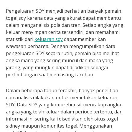
Pengeluaran SDY menjadi perhatian banyak pemain
togel sdy karena data yang akurat dapat membantu
dalam menganalisis pola dan tren. Setiap angka yang
keluar menyimpan cerita tersendiri, dan memahami
statistik dari
keluaran sdy
dapat memberikan
wawasan berharga. Dengan mengumpulkan data
pengeluaran SDY secara rutin, pemain bisa melihat
angka mana yang sering muncul dan mana yang
jarang, yang mungkin dapat dijadikan sebagai
pertimbangan saat memasang taruhan.
Dalam beberapa tahun terakhir, banyak penelitian
dan analisis dilakukan untuk memetakan keluaran
SDY. Data SDY yang komprehensif mencakup angka-
angka yang telah keluar dalam periode tertentu, dan
informasi ini sering kali disediakan oleh situs togel
sidney maupun komunitas togel. Menggunakan