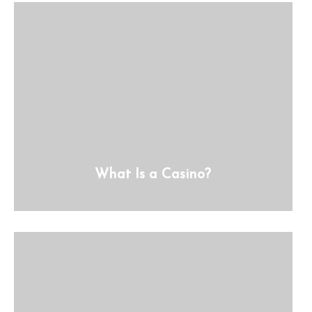
What Is a Casino?