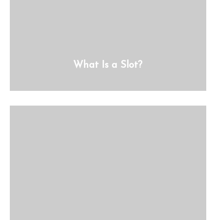
What Is a Slot?