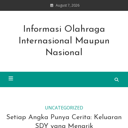
Skip
August 7, 2026
to
content
Informasi Olahraga
Internasional Maupun
Nasional
UNCATEGORIZED
Setiap Angka Punya Cerita: Keluaran
SDY yang Menarik