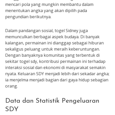
mencari pola yang mungkin membantu dalam
menentukan angka yang akan dipilih pada
pengundian berikutnya.
Dalam pandangan sosial, togel Sidney juga
memunculkan berbagai aspek budaya. Di banyak
kalangan, permainan ini dianggap sebagai hiburan
sekaligus peluang untuk meraih keberuntungan.
Dengan banyaknya komunitas yang terbentuk di
sekitar togel sdy, kontribusi permainan ini terhadap
interaksi sosial dan ekonomi di masyarakat semakin
nyata. Keluaran SDY menjadi lebih dari sekadar angka;
ia menjelma menjadi bagian dari gaya hidup sebagian
orang.
Data dan Statistik Pengeluaran
SDY