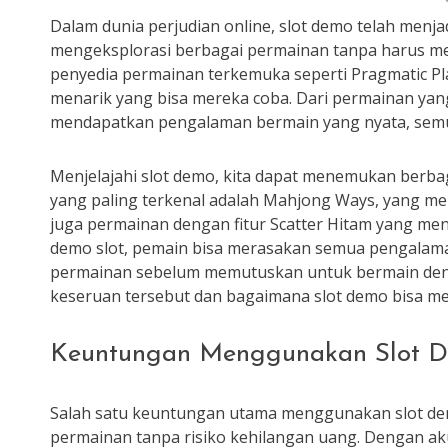
Dalam dunia perjudian online, slot demo telah menja
mengeksplorasi berbagai permainan tanpa harus 
penyedia permainan terkemuka seperti Pragmatic Pla
menarik yang bisa mereka coba. Dari permainan yang
mendapatkan pengalaman bermain yang nyata, semu
Menjelajahi slot demo, kita dapat menemukan berba
yang paling terkenal adalah Mahjong Ways, yang mem
juga permainan dengan fitur Scatter Hitam yang m
demo slot, pemain bisa merasakan semua pengalam
permainan sebelum memutuskan untuk bermain denga
keseruan tersebut dan bagaimana slot demo bisa m
Keuntungan Menggunakan Slot 
Salah satu keuntungan utama menggunakan slot d
permainan tanpa risiko kehilangan uang. Dengan aku