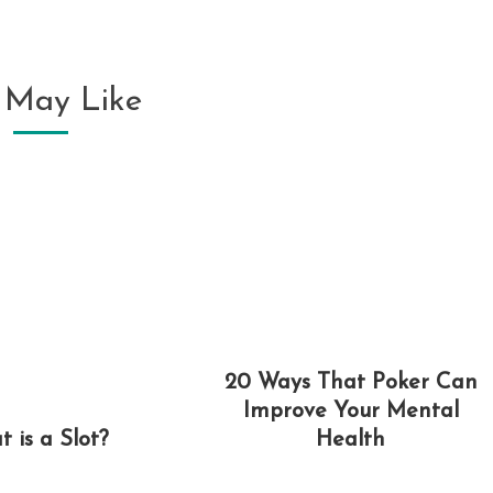
 May Like
20 Ways That Poker Can
Improve Your Mental
 is a Slot?
Health