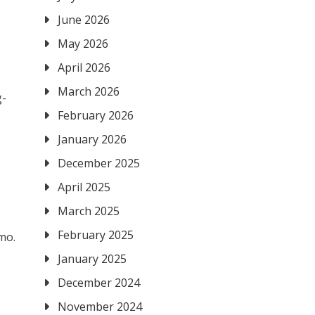
June 2026
May 2026
April 2026
March 2026
g-
February 2026
January 2026
December 2025
April 2025
March 2025
February 2025
mo.
January 2025
December 2024
November 2024