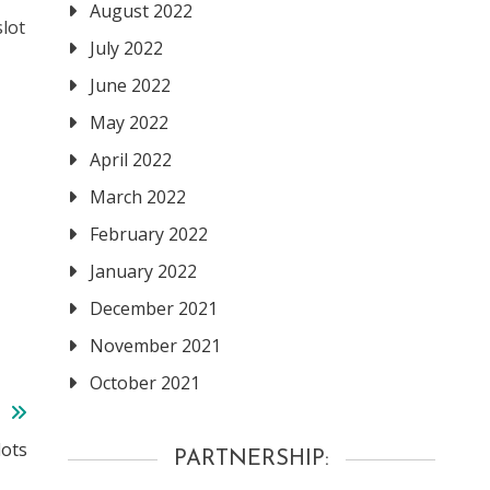
August 2022
lot
July 2022
June 2022
May 2022
April 2022
March 2022
February 2022
January 2022
December 2021
November 2021
October 2021
T
lots
PARTNERSHIP: