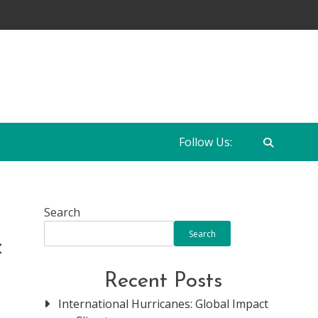
Follow Us:
Search
Search
c
Recent Posts
International Hurricanes: Global Impact