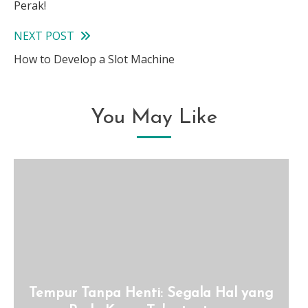
articles
Perak!
NEXT POST
How to Develop a Slot Machine
You May Like
Tempur Tanpa Henti: Segala Hal yang