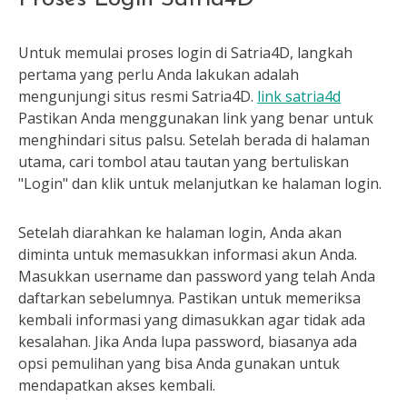
Untuk memulai proses login di Satria4D, langkah
pertama yang perlu Anda lakukan adalah
mengunjungi situs resmi Satria4D.
link satria4d
Pastikan Anda menggunakan link yang benar untuk
menghindari situs palsu. Setelah berada di halaman
utama, cari tombol atau tautan yang bertuliskan
"Login" dan klik untuk melanjutkan ke halaman login.
Setelah diarahkan ke halaman login, Anda akan
diminta untuk memasukkan informasi akun Anda.
Masukkan username dan password yang telah Anda
daftarkan sebelumnya. Pastikan untuk memeriksa
kembali informasi yang dimasukkan agar tidak ada
kesalahan. Jika Anda lupa password, biasanya ada
opsi pemulihan yang bisa Anda gunakan untuk
mendapatkan akses kembali.