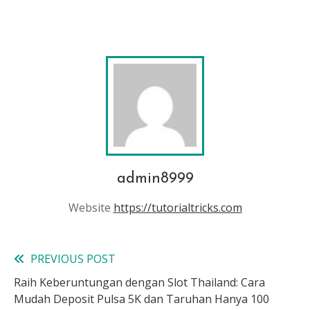
admin8999
Website
https://tutorialtricks.com
PREVIOUS POST
Read
Raih Keberuntungan dengan Slot Thailand: Cara
more
Mudah Deposit Pulsa 5K dan Taruhan Hanya 100