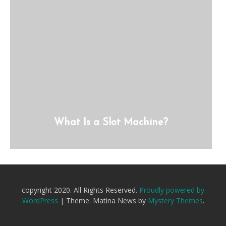
What Is a Slot Machine?
copyright 2020. All Rights Reserved.
Proudly powered by
WordPress
|
Theme: Matina News by
Mystery Themes
.