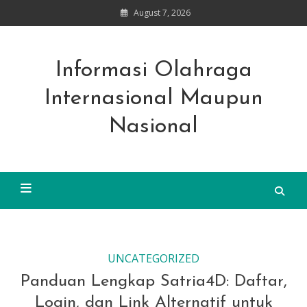
Skip
August 7, 2026
to
content
Informasi Olahraga
Internasional Maupun
Nasional
UNCATEGORIZED
Panduan Lengkap Satria4D: Daftar,
Login, dan Link Alternatif untuk