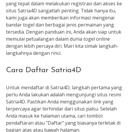
yang tepat dalam melakukan registrasi dan akses ke
situs Satria4D sangatlah penting. Tidak hanya itu,
kami juga akan memberikan informasi mengenai
bandar togel dan berbagai jenis permainan yang
tersedia. Dengan panduan ini, Anda akan siap untuk
memulai petualangan dalam dunia togel online
dengan lebih percaya diri. Mari kita simak langkah-
langkahnya dengan rinci.
Cara Daftar Satria4D
Untuk mendaftar di Satria4D, langkah pertama yang
perlu Anda lakukan adalah mengunjungi situs resmi
Satria4D. Pastikan Anda menggunakan link yang
terpercaya agar terhindar dari situs palsu. Setelah
Anda masuk ke halaman utama, cari tombol
pendaftaran atau "Daftar" yang biasanya terletak di
bagian atas atau bawah halaman.