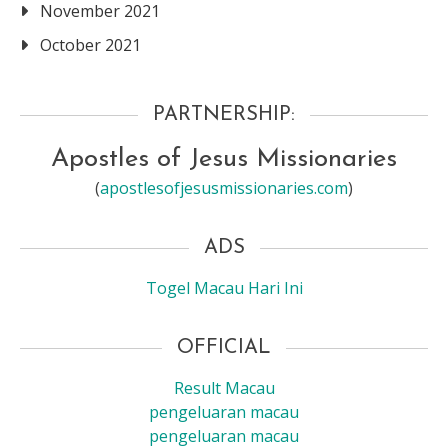
November 2021
October 2021
PARTNERSHIP:
Apostles of Jesus Missionaries
(
apostlesofjesusmissionaries.com
)
ADS
Togel Macau Hari Ini
OFFICIAL
Result Macau
pengeluaran macau
pengeluaran macau