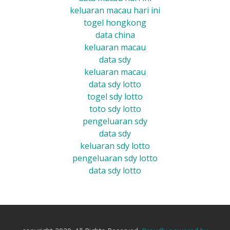
keluaran macau hari ini
togel hongkong
data china
keluaran macau
data sdy
keluaran macau
data sdy lotto
togel sdy lotto
toto sdy lotto
pengeluaran sdy
data sdy
keluaran sdy lotto
pengeluaran sdy lotto
data sdy lotto