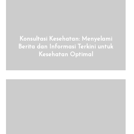
Konsultasi Kesehatan: Menyelami
Berita dan Informasi Terkini untuk
Kesehatan Optimal