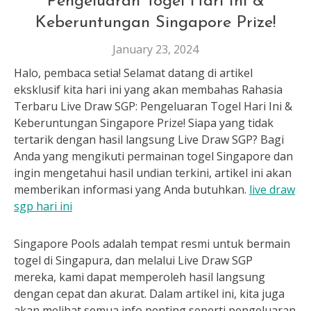
Pengeluaran Togel Hari Ini &
Keberuntungan Singapore Prize!
January 23, 2024
Halo, pembaca setia! Selamat datang di artikel
eksklusif kita hari ini yang akan membahas Rahasia
Terbaru Live Draw SGP: Pengeluaran Togel Hari Ini &
Keberuntungan Singapore Prize! Siapa yang tidak
tertarik dengan hasil langsung Live Draw SGP? Bagi
Anda yang mengikuti permainan togel Singapore dan
ingin mengetahui hasil undian terkini, artikel ini akan
memberikan informasi yang Anda butuhkan.
live draw
sgp hari ini
Singapore Pools adalah tempat resmi untuk bermain
togel di Singapura, dan melalui Live Draw SGP
mereka, kami dapat memperoleh hasil langsung
dengan cepat dan akurat. Dalam artikel ini, kita juga
akan melihat semua info penting seperti pengeluaran