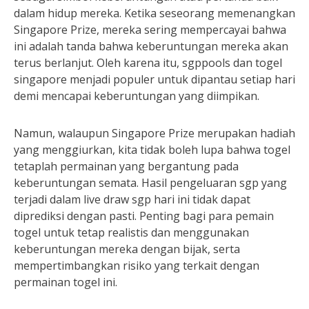
dalam hidup mereka. Ketika seseorang memenangkan
Singapore Prize, mereka sering mempercayai bahwa
ini adalah tanda bahwa keberuntungan mereka akan
terus berlanjut. Oleh karena itu, sgppools dan togel
singapore menjadi populer untuk dipantau setiap hari
demi mencapai keberuntungan yang diimpikan.
Namun, walaupun Singapore Prize merupakan hadiah
yang menggiurkan, kita tidak boleh lupa bahwa togel
tetaplah permainan yang bergantung pada
keberuntungan semata. Hasil pengeluaran sgp yang
terjadi dalam live draw sgp hari ini tidak dapat
diprediksi dengan pasti. Penting bagi para pemain
togel untuk tetap realistis dan menggunakan
keberuntungan mereka dengan bijak, serta
mempertimbangkan risiko yang terkait dengan
permainan togel ini.