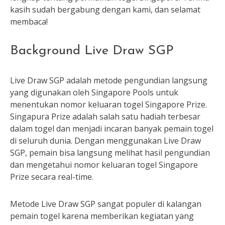
kasih sudah bergabung dengan kami, dan selamat
membaca!
Background Live Draw SGP
Live Draw SGP adalah metode pengundian langsung
yang digunakan oleh Singapore Pools untuk
menentukan nomor keluaran togel Singapore Prize.
Singapura Prize adalah salah satu hadiah terbesar
dalam togel dan menjadi incaran banyak pemain togel
di seluruh dunia. Dengan menggunakan Live Draw
SGP, pemain bisa langsung melihat hasil pengundian
dan mengetahui nomor keluaran togel Singapore
Prize secara real-time.
Metode Live Draw SGP sangat populer di kalangan
pemain togel karena memberikan kegiatan yang