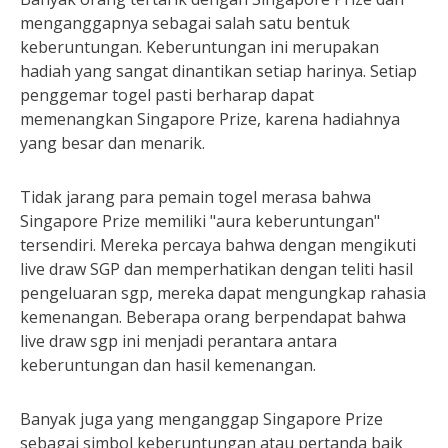
menganggapnya sebagai salah satu bentuk
keberuntungan. Keberuntungan ini merupakan
hadiah yang sangat dinantikan setiap harinya. Setiap
penggemar togel pasti berharap dapat
memenangkan Singapore Prize, karena hadiahnya
yang besar dan menarik.
Tidak jarang para pemain togel merasa bahwa
Singapore Prize memiliki "aura keberuntungan"
tersendiri. Mereka percaya bahwa dengan mengikuti
live draw SGP dan memperhatikan dengan teliti hasil
pengeluaran sgp, mereka dapat mengungkap rahasia
kemenangan. Beberapa orang berpendapat bahwa
live draw sgp ini menjadi perantara antara
keberuntungan dan hasil kemenangan.
Banyak juga yang menganggap Singapore Prize
sebagai simbol keberuntungan atau pertanda baik