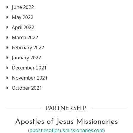
June 2022
May 2022
April 2022
March 2022
February 2022
January 2022
December 2021
November 2021
October 2021
PARTNERSHIP:
Apostles of Jesus Missionaries
(
apostlesofjesusmissionaries.com
)