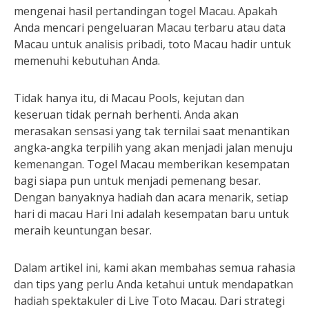
mengenai hasil pertandingan togel Macau. Apakah
Anda mencari pengeluaran Macau terbaru atau data
Macau untuk analisis pribadi, toto Macau hadir untuk
memenuhi kebutuhan Anda.
Tidak hanya itu, di Macau Pools, kejutan dan
keseruan tidak pernah berhenti. Anda akan
merasakan sensasi yang tak ternilai saat menantikan
angka-angka terpilih yang akan menjadi jalan menuju
kemenangan. Togel Macau memberikan kesempatan
bagi siapa pun untuk menjadi pemenang besar.
Dengan banyaknya hadiah dan acara menarik, setiap
hari di macau Hari Ini adalah kesempatan baru untuk
meraih keuntungan besar.
Dalam artikel ini, kami akan membahas semua rahasia
dan tips yang perlu Anda ketahui untuk mendapatkan
hadiah spektakuler di Live Toto Macau. Dari strategi