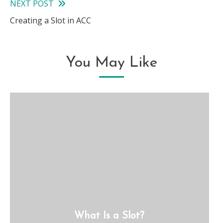
NEXT POST
articles
Creating a Slot in ACC
You May Like
What Is a Slot?