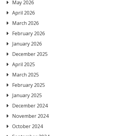
May 2026
April 2026
March 2026
February 2026
January 2026
December 2025
April 2025
March 2025
February 2025
January 2025
December 2024
November 2024
October 2024