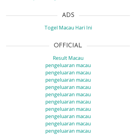
ADS
Togel Macau Hari Ini
OFFICIAL
Result Macau
pengeluaran macau
pengeluaran macau
pengeluaran macau
pengeluaran macau
pengeluaran macau
pengeluaran macau
pengeluaran macau
pengeluaran macau
pengeluaran macau
pengeluaran macau