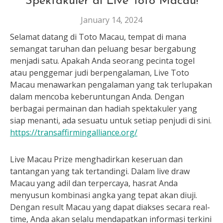
Spektakuler di Live Toto Macau!
January 14, 2024
Selamat datang di Toto Macau, tempat di mana
semangat taruhan dan peluang besar bergabung
menjadi satu. Apakah Anda seorang pecinta togel
atau penggemar judi berpengalaman, Live Toto
Macau menawarkan pengalaman yang tak terlupakan
dalam mencoba keberuntungan Anda. Dengan
berbagai permainan dan hadiah spektakuler yang
siap menanti, ada sesuatu untuk setiap penjudi di sini.
https://transaffirmingalliance.org/
Live Macau Prize menghadirkan keseruan dan
tantangan yang tak tertandingi. Dalam live draw
Macau yang adil dan terpercaya, hasrat Anda
menyusun kombinasi angka yang tepat akan diuji.
Dengan result Macau yang dapat diakses secara real-
time, Anda akan selalu mendapatkan informasi terkini