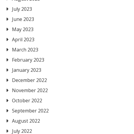
July 2023
June 2023
May 2023
April 2023
March 2023
February 2023
January 2023
December 2022
November 2022
October 2022
September 2022
August 2022
July 2022