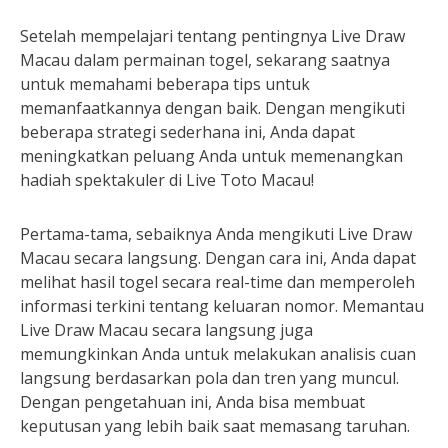
Setelah mempelajari tentang pentingnya Live Draw
Macau dalam permainan togel, sekarang saatnya
untuk memahami beberapa tips untuk
memanfaatkannya dengan baik. Dengan mengikuti
beberapa strategi sederhana ini, Anda dapat
meningkatkan peluang Anda untuk memenangkan
hadiah spektakuler di Live Toto Macau!
Pertama-tama, sebaiknya Anda mengikuti Live Draw
Macau secara langsung. Dengan cara ini, Anda dapat
melihat hasil togel secara real-time dan memperoleh
informasi terkini tentang keluaran nomor. Memantau
Live Draw Macau secara langsung juga
memungkinkan Anda untuk melakukan analisis cuan
langsung berdasarkan pola dan tren yang muncul.
Dengan pengetahuan ini, Anda bisa membuat
keputusan yang lebih baik saat memasang taruhan.