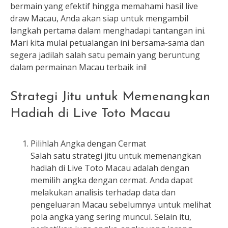
bermain yang efektif hingga memahami hasil live
draw Macau, Anda akan siap untuk mengambil
langkah pertama dalam menghadapi tantangan ini.
Mari kita mulai petualangan ini bersama-sama dan
segera jadilah salah satu pemain yang beruntung
dalam permainan Macau terbaik ini!
Strategi Jitu untuk Memenangkan
Hadiah di Live Toto Macau
Pilihlah Angka dengan Cermat
Salah satu strategi jitu untuk memenangkan
hadiah di Live Toto Macau adalah dengan
memilih angka dengan cermat. Anda dapat
melakukan analisis terhadap data dan
pengeluaran Macau sebelumnya untuk melihat
pola angka yang sering muncul. Selain itu,