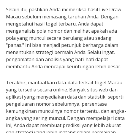
Selain itu, pastikan Anda memeriksa hasil Live Draw
Macau sebelum memasang taruhan Anda. Dengan
mengetahui hasil togel terbaru, Anda dapat
menganalisis pola nomor dan melihat apakah ada
pola yang muncul secara berulang atau sedang
"panas." Ini bisa menjadi petunjuk berharga dalam
menentukan strategi bermain Anda. Selalu ingat,
pengamatan dan analisis yang hati-hati dapat
membantu Anda mencapai keuntungan lebih besar.
Terakhir, manfaatkan data-data terkait togel Macau
yang tersedia secara online. Banyak situs web dan
aplikasi yang menyediakan data dan statistik, seperti
pengeluaran nomor sebelumnya, persentase
kemungkinan munculnya nomor tertentu, dan angka-
angka yang sering muncul. Dengan mempelajari data
ini, Anda dapat membuat prediksi yang lebih akurat
dan strategi yang lebih matang dalam permainan