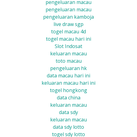
pengeluaran macau
pengeluaran macau
pengeluaran kamboja
live draw sgp
togel macau 4d
togel macau hari ini
Slot Indosat
keluaran macau
toto macau
pengeluaran hk
data macau hari ini
keluaran macau hari ini
togel hongkong
data china
keluaran macau
data sdy
keluaran macau
data sdy lotto
togel sdy lotto